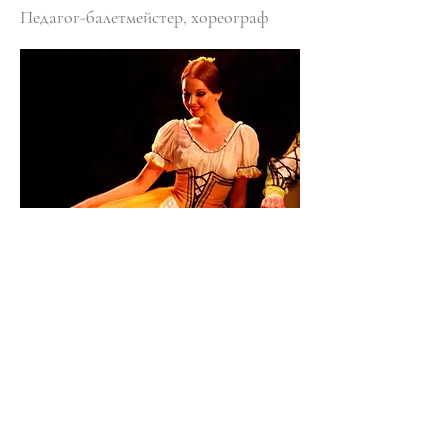
Педагог-балетмейстер, хореограф