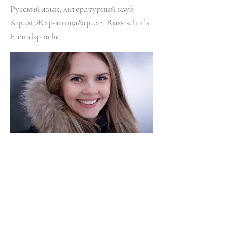
Русский язык, литературный клуб
&quot;Жар-птица&quot;, Russisch als
Fremdsprache