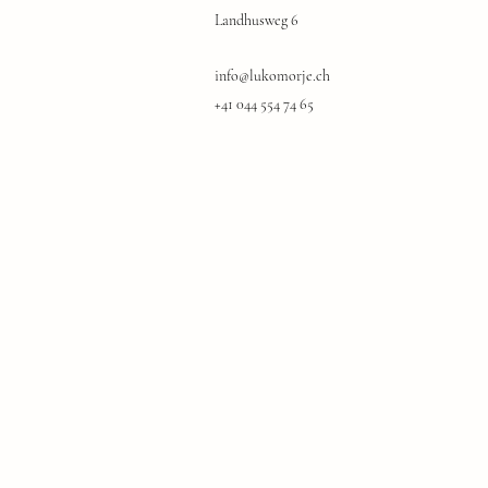
Landhusweg 6
info@lukomorje.ch
+41 044 554 74 65