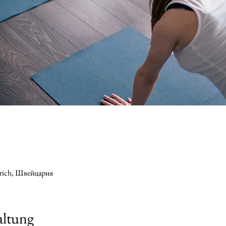
ürich, Швейцария
altung