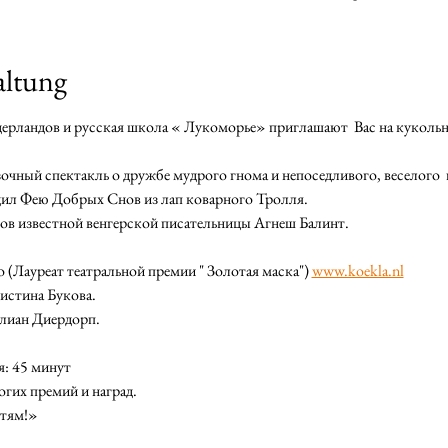
altung
идерландов и русская школа « Лукоморье» приглашают  Вас на куколь
очный спектакль о дружбе мудрого гнома и непоседливого, веселого
дил Фею Добрых Снов из лап коварного Тролля.

ов известной венгерской писательницы Агнеш Балинт.
 (Лауреат театральной премии " Золотая маска") 
www.koekla.nl
истина Букова.

лиан Диердорп.

 45 минут

гих премий и наград. 

етям!»