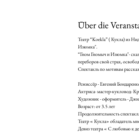
Über die Veranst
Театр “Koekla” ( Кукла) из Н
Изюмка". 
“Гном Гномыч и Изюмка"- сказ
переборов свой страх, освобо
Спектакль по мотивам рассказ
Режиссёр - Евгений Бондаренко
Актриса- мастер-кукловод- Кр
Художник - оформитель - Джи
Возраст: от 3.5 лет

Продолжительность спектакля:
Театр « Кукла» обладатель мно
Девиз театра « С любовью к д