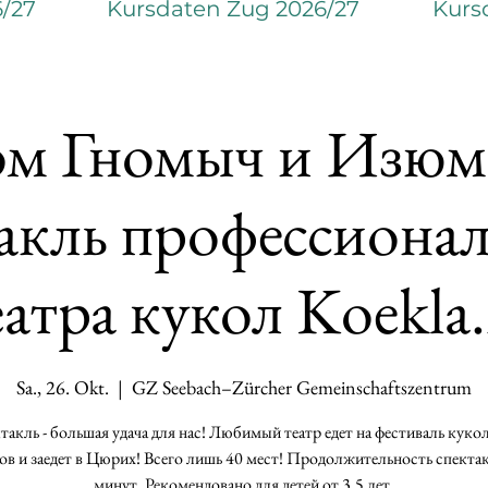
6/27
Kursdaten Zug 2026/27
Kurs
ом Гномыч и Изюмк
акль профессиона
еатра кукол Koekla.
Sa., 26. Okt.
  |  
GZ Seebach–Zürcher Gemeinschaftszentrum
такль - большая удача для нас! Любимый театр едет на фестиваль куко
ов и заедет в Цюрих! Всего лишь 40 мест! Продолжительность спекта
минут. Рекомендовано для детей от 3,5 лет.