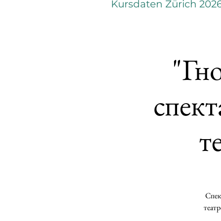
Kursdaten Zürich 202
"Гн
спект
т
Спек
театр