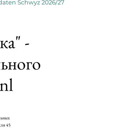
daten Schwyz 2026/27
а" -
льного
nl
льных
кля 45