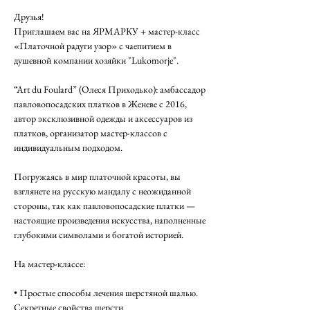
Друзья! 
Приглашаем вас на ЯРМАРКУ + мастер-класс 
«Платочной радуги узор» с чаепитием в 
душевной компании хозяйки "Lukomorje".
“Art du Foulard” (Олеся Приходько): амбассадор 
павловопосадских платков в Женеве с 2016,  
автор эксклюзивной одежды и аксессуаров из 
платков, организатор мастер-классов с 
индивидуальным подходом. 	
Погружаясь в мир платочной красоты, вы 
взглянете на русскую мандалу с неожиданной 
стороны, так как павловопосадские платки — 
настоящие произведения искусства, наполненные 
глубокими символами и богатой историей. 
На мастер-классе:
• Простые способы лечения шерстяной шалью. 
Секретные свойства шерсти