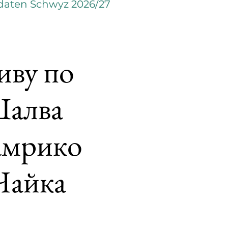
daten Schwyz 2026/27
иву по
Шалва
амрико
Чайка