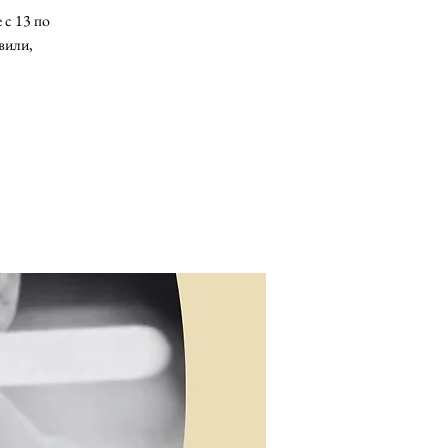
 с 13 по
вили,