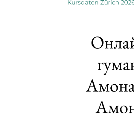
Kursdaten Zürich 202
Онлай
гума
Амона
Амон