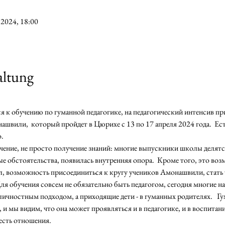
 2024, 18:00
altung
я к обучению по гуманной педагогике, на педагогический интенсив п
вили,  который пройдет в Цюрихе c 13 по 17 апреля 2024 года.  Есть
.
чение, не просто получение знаний: многие выпускники школы делятся
е обстоятельства, появилась внутренняя опора.  Кроме того, это воз
ел, возможность присоединиться к кругу учеников Амонашвили, стать
я обучения совсем не обязательно быть педагогом, сегодня многие н
чностным подходом, а приходящие дети - в гуманных родителях.   Гум
 мы видим, что она может проявляться и в педагогике, и в воспитании,
 есть отношения. 