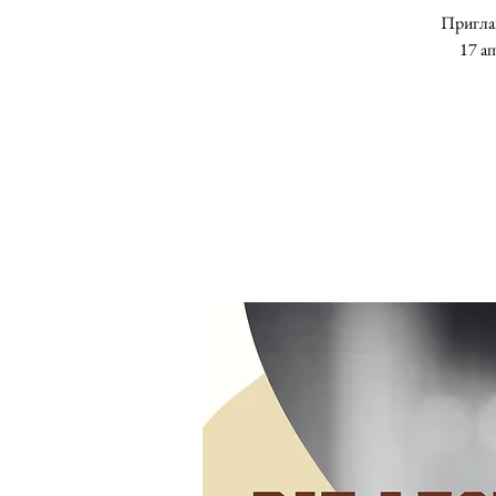
Приглаш
17 а