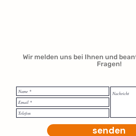
ому языку
,
кспериментах
и тренировки памяти, интеллектуальные игры и головоломки; походы,
Wir melden uns bei Ihnen und bean
Fragen!
профессиональных педагогов.
у заявку письменно на
info@lukomorje.ch
для резерва места или онлай
и минимум шести детей. Возможны изменения в программе.
senden