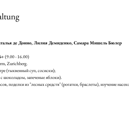
altung
аталья де Донно, Лилия Демиденко, Самара Мишель Бюлер
6+
(9.00 - 16.00)
rm, Zurichberg.
тре (тыквенный суп, сосиски);
ы с шоколадом, запеченые яблоки).
ов, поделки из "лесных средств" (рогатки, браслеты), изучение насе
творческие и образовательные программы