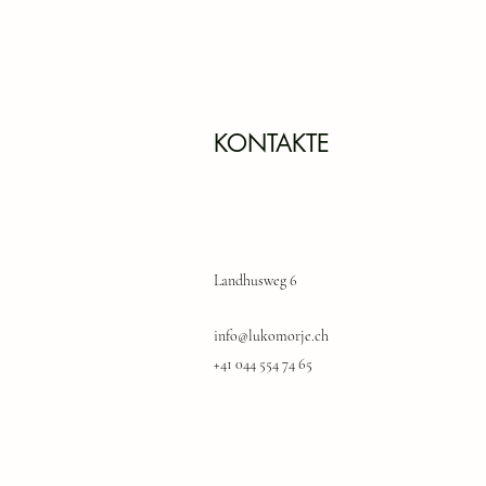
Включает перекус и обед
В стоимость входят:
- Обучающие занятия по русск
- изобразительному искусству
KONTAKTE
- основам физики и химии в э
- занятия на развитие логики 
- Развивающие игры, квесты
- Питание
- Постоянное сопровождение 
Пожалуйста, подтвердите Ваш
Landhusweg 6
*Лагерь состоится при участи
info@lukomorje.ch
+41 044 554 74 65