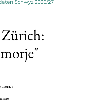
daten Schwyz 2026/27
 Zürich:
morje"
цвета, а
ресные