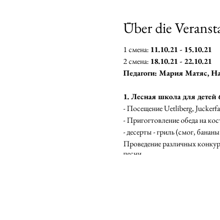
Über die Veranst
1 смена:
11.10.21 - 15.10.21
2 смена:
18.10.21 - 22.10.21
Педагоги: Мария Матяс, Н
1. Лесная школа для детей 
- Посещение Uetliberg, Juckerfa
- Пригогтовление обеда на кос
- десерты - гриль (смог, банан
Проведение различных конкурс
песни.
Также на выбор предлагаются 
2. Творческий лагерь
Группа 4+ (9.00 - 13.00)