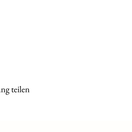
, мастер-классы, спортивный блок, литературный клуб, обед
льный интенсив.
астер-классы, обед
и по тел. +41765281797 (WhatsApp)
ng teilen
р