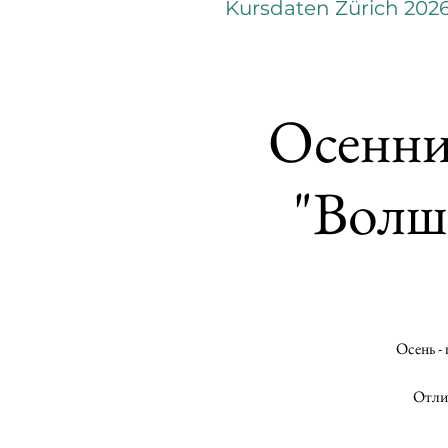
Kursdaten Zürich 202
Осенний
"Волш
Осень -
Отлич