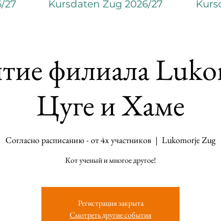
6/27
Kursdaten Zug 2026/27
Kurs
тие филиала Lukom
Цуге и Хаме
Cогласно расписанию - от 4х участников
  |  
Lukomorje Zug
Кот ученый и многое другое!
Регистрация закрыта
Смотреть другие события