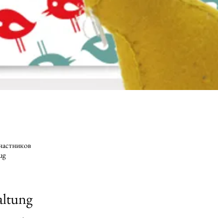
участников
ug
altung