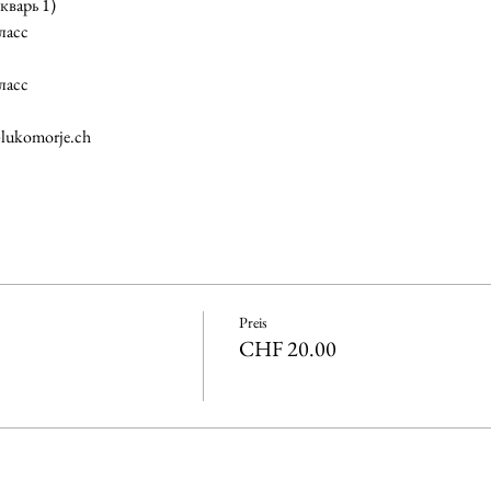
к (Букварь 1)
ласс
ласс
@lukomorje.ch
Preis
CHF 20.00