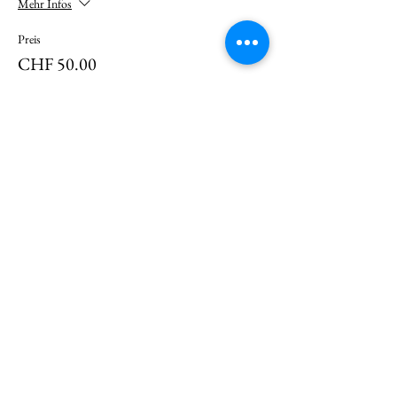
Mehr Infos
Preis
CHF 50.00
Diese Veranstaltung teilen
KONTAKTE
Wir melden uns bei Ihnen
und beantworten gerne
Ihre Fragen!