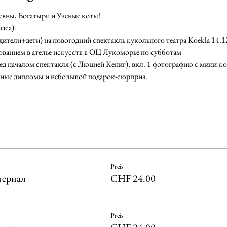
вны, Богатыри и Ученые коты! 
аса).
одители+дети) на новогодний спектакль кукольного театра Koekla 14.
исованием в ателье искусств в ОЦ Лукоморье по субботам
ред началом спектакля (с Люцией Кениг), вкл. 1 фотографию с мини-
тные дипломы и небольшой подарок-сюрприз.
Preis
териал
CHF 24.00
Preis