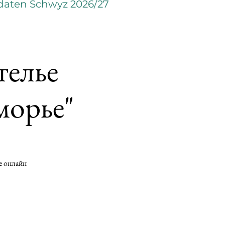
daten Schwyz 2026/27
телье
морье"
е онлайн