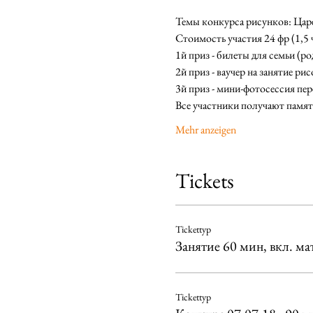
Темы конкурса рисунков: Царе
Стоимость участия 24 фр (1,5 ч
1й приз - билеты для семьи (р
2й приз - ваучер на занятие р
3й приз - мини-фотосессия пе
Все участники получают памя
Mehr anzeigen
Tickets
Tickettyp
Занятие 60 мин, вкл. ма
Tickettyp