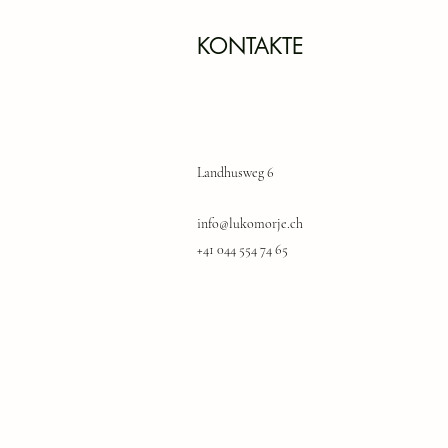
KONTAKTE
Landhusweg 6
info@lukomorje.ch
+41 044 554 74 65