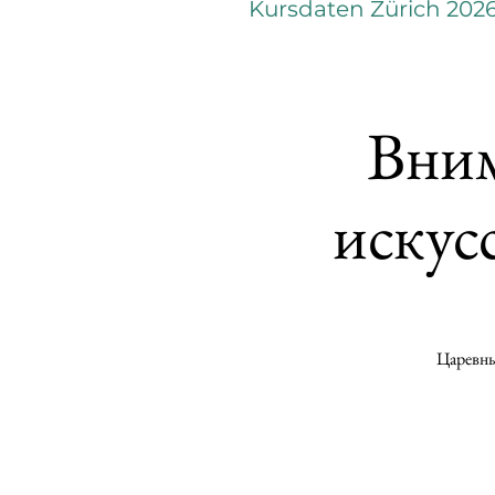
Kursdaten Zürich 202
Вним
искус
Царевны