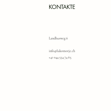
KONTAKTE
Landhusweg 6
info@lukomorje.ch
+41 044 554 74 65