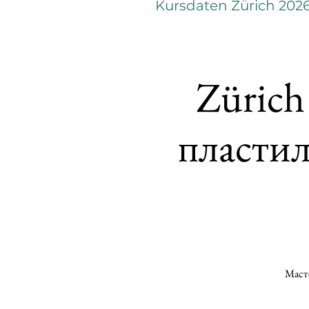
Kursdaten Zürich 202
Zürich
пласти
Масте