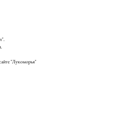
". 
. 
 сайте "Лукоморья"