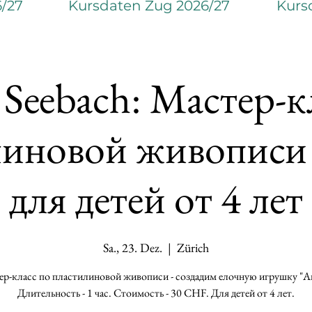
6/27
Kursdaten Zug 2026/27
Kurs
 Seebach: Мастер-к
линовой живописи 
для детей от 4 лет
Sa., 23. Dez.
  |  
Zürich
р-класс по пластилиновой живописи - создадим елочную игрушку "Ан
Длительность - 1 час. Стоимость - 30 CHF. Для детей от 4 лет.