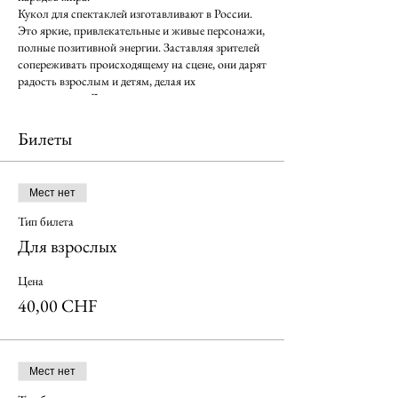
Кукол для спектаклей изготавливают в России.
Это яркие, привлекательные и живые персонажи,
полные позитивной энергии. Заставляя зрителей
сопереживать происходящему на сцене, они дарят
радость взрослым и детям, делая их
счастливыми. Декорации к спектаклям театр
делает сам. Они поражают своей красотой и
изобретательностью.
Билеты
Красочные, искусно выполненные декорации,
тщательно подобранная музыка, световые и
звуковые эффекты создают атмосферу
Мест нет
волшебства и ожившей сказки.
Художественный руководитель театра Кристина
Тип билета
Букова- потомственная актриса театра кукол.
Для взрослых
Родилась в Одессе в театральной семье. Уже в
юном возрасте работала в Одесском
Цена
государственном театре кукол. В 1991 году
уехала жить в Нидерланды, где вместе со своим
40,00 CHF
мужем Джилиан Диердорп основала театр”
Кукла”.
Джилиан Диердорп- художник- постановщик,
звукооператор. Учился в Gerrit Ritveld Academie в
Мест нет
Amsterdam.