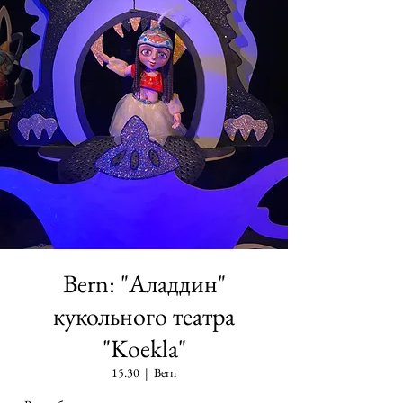
Bern: "Аладдин"
кукольного театра
"Koekla"
15.30
  |  
Bern