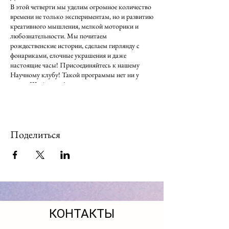
В этой четверти мы уделим огромное количество
времени не только экспериментам, но и развитию
креативного мышления, мелкой моторики и
любознательности. Мы почитаем
рождественские истории, сделаем гирлянду с
фонариками, елочные украшения и даже
настоящие часы! Присоединяйтесь к нашему
Научному клубу! Такой программы нет ни у
кого в Швейцарии!
ГИРЛЯНДА
На уроках ДНК ребята создадут свою
собственную цветную бумагу, после чего сделают
Поделиться
из нее новогоднее украшение, которое украсит
дом в новогодние праздники!
Расписание занятий по изготовлению
гирлянды в филиалах "Лукоморье" в ноябре
2023:
20.12.2023 с 15.30 до 16.30 (среда)
в
"Лукоморье Штадельхофен": Zürich Stadelhofen
КОНТАКТЫ
(Mühlebach) Feldeggstrasse 77.
21.12.2023 с 14.15 до 15.15 (четверг)
в