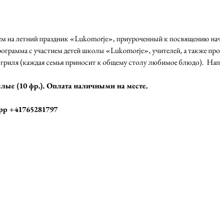
ем на летний праздник «Lukomorje», приуроченный к посвящению нача
ограмма с участием детей школы «Lukomorje», учителей, а также про
риля (каждая семья приносит к общему столу любимое блюдо).  Нап
ослые (10 фр.). Оплата наличными на месте. 
pp +41765281797