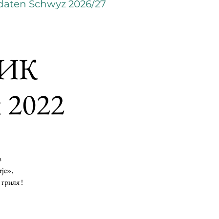
daten Schwyz 2026/27
ИК
 2022
в
je»,
гриля !