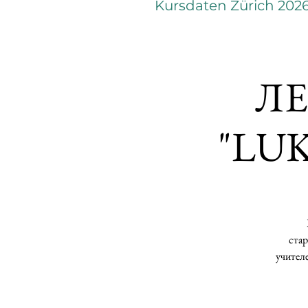
Kursdaten Zürich 202
Л
"LUK
ста
учител