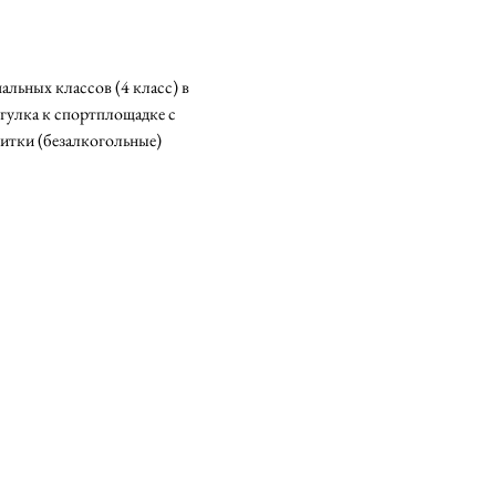
льных классов (4 класс) в 
гулка к спортплощадке с 
итки (безалкогольные) 