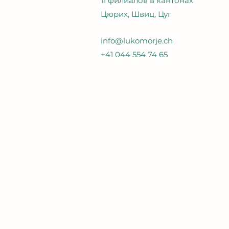
11 филиалов в кантонах
Цюрих, Швиц, Цуг
info@lukomorje.ch
+41 044 554 74 65