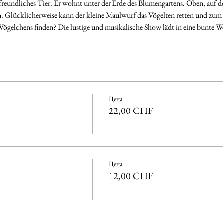
freundliches Tier. Er wohnt unter der Erde des Blumengartens. Oben, auf de
n. Glücklicherweise kann der kleine Maulwurf das Vögelten retten und zu
 Vögelchens finden? Die lustige und musikalische Show lädt in eine bunte We
Цена
22,00 CHF
Цена
12,00 CHF