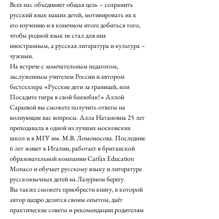
Всех нас объединяет общая цель – сохранить 
русский язык наших детей, мотивировать их к 
его изучению и в конечном итоге добиться того, 
чтобы родной язык не стал для них 
иностранным, а русская литература и культура – 
чужими.
На встрече с замечательным педагогом, 
заслуженным учителем России и автором 
бестселлера «Русские дети за границей, или 
Посадите тигра в свой бензобак!» Аллой 
Сараевой вы сможете получить ответы на 
волнующие вас вопросы. Алла Натановна 25 лет 
преподавала в одной из лучших московских 
школ и в МГУ им. М.В. Ломоносова. Последние 
6 лет живет в Италии, работает в британской 
образовательной компании Carfax Education 
Monaco и обучает русскому языку и литературе 
русскоязычных детей на Лазурном берегу.
Вы также сможете приобрести книгу, в которой 
автор щедро делится своим опытом, даёт 
практические советы и рекомендации родителям 