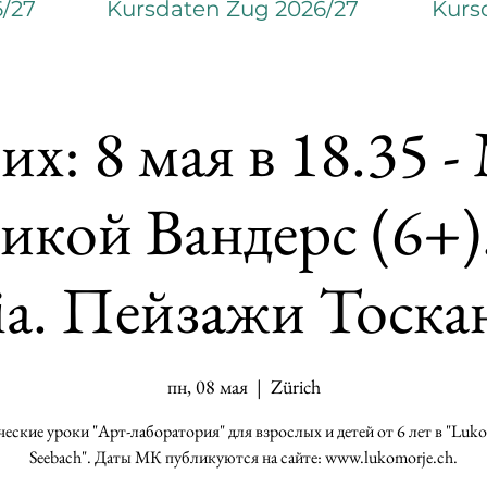
6/27
Kursdaten Zug 2026/27
Kurs
х: 8 мая в 18.35 -
кой Вандерс (6+).
lia. Пейзажи Тоска
пн, 08 мая
  |  
Zürich
еские уроки "Арт-лаборатория" для взрослых и детей от 6 лет в "Luk
Seebach". Даты МК публикуются на сайте: www.lukomorje.ch.