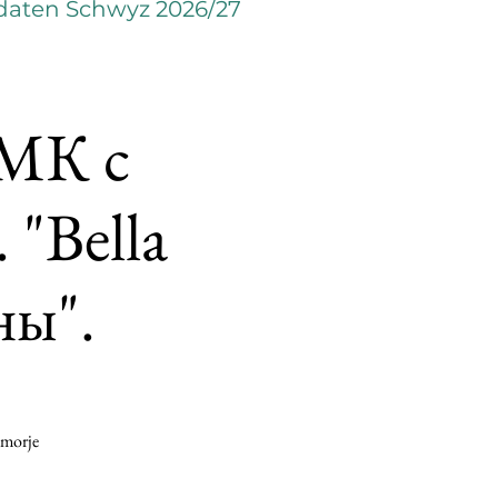
daten Schwyz 2026/27
 МК с
 "Bella
ны".
omorje