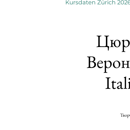
Kursdaten Zürich 202
Цюри
Верони
Ita
Творч