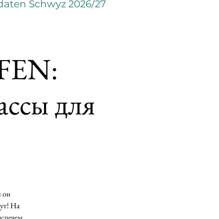
daten Schwyz 2026/27
FEN:
ассы для
ы он
ут! На
испечем