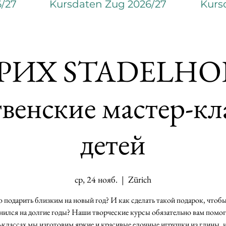
6/27
Kursdaten Zug 2026/27
Kurs
ИХ STADELHO
венские мастер-кл
детей
ср, 24 нояб.
  |  
Zürich
 подарить близким на новый год? И как сделать такой подарок, чтоб
нился на долгие годы? Наши творческие курсы обязательно вам помог
-классах мы изготовим яркие и красивые елочные игрушки из глины, 