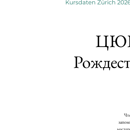
Kursdaten Zürich 202
ЦЮР
Рождест
Что
запом
мастер