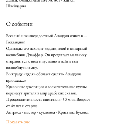
Zürich, Oerlikonerstrasse 98, 8057 Zürich,
Швейцария
О событии
Веселый и жизнерадостный Аладдин живет в … 
Голландии! 
Однажды его находит «дядя», злой и коварный 
волшебник Джаффар. Он предлагает мальчику 
отправиться с ним в пустыню и найти там 
волшебную лампу. 
В награду «дядя» обещает сделать Аладдина 
принцем…» 
Красочные декорации и восхитительные куклы 
перенесут зрителя в мир арабских сказок. 
Продолжительность спектакля- 50 мин. Возраст 
от 4х лет и старше.
Актриса - мастер - кукловод - Кристина Букова.
Показать еще