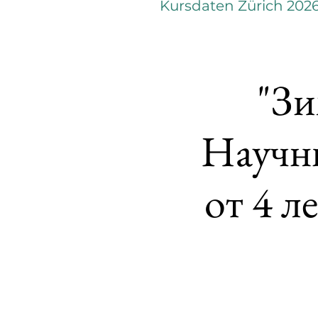
Kursdaten Zürich 202
"Зи
Научн
от 4 л