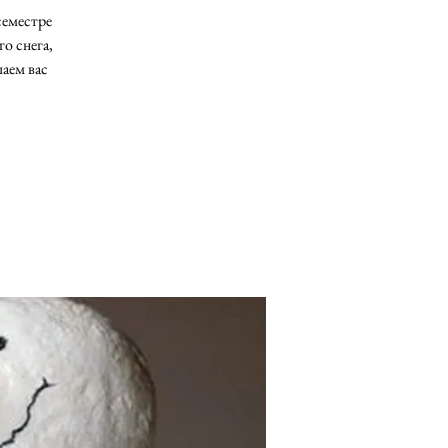
семестре
о снега,
аем вас