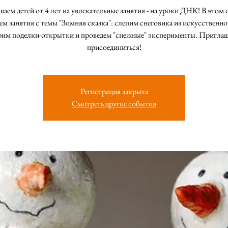
аем детей от 4 лет на увлекательные занятия - на уроки ДНК! В этом 
ем занятия с темы "Зимняя сказка": слепим снеговика из искусственног
рим поделки-открытки и проведем "снежные" эксперименты. Приглаш
присоединиться!
Регистрация закрыта
Смотреть другие события