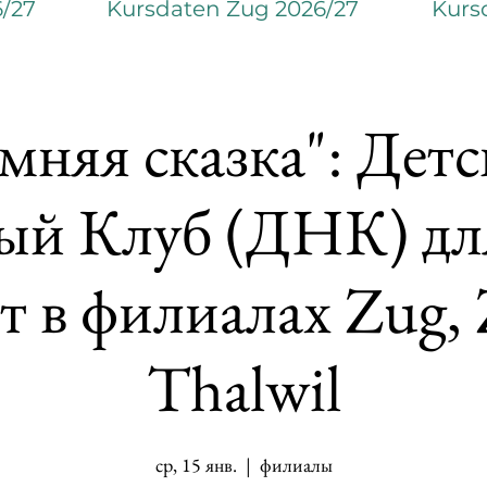
6/27
Kursdaten Zug 2026/27
Kurs
мняя сказка": Дет
ый Клуб (ДНК) для
ет в филиалах Zug, 
Thalwil
ср, 15 янв.
  |  
филиалы