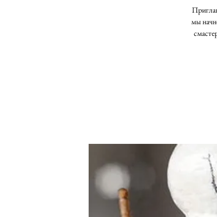
Приглаш
мы начн
смасте