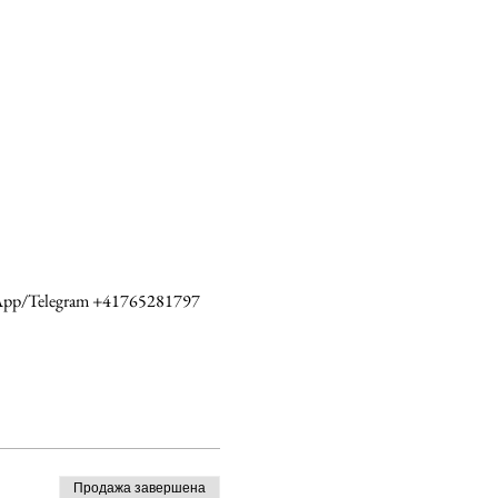
App/Telegram +41765281797 
Продажа завершена