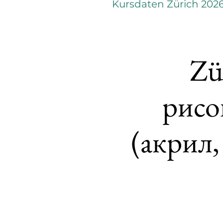
Kursdaten Zürich 202
Zü
рисо
(акрил,