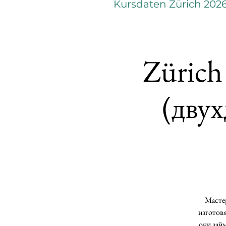
Kursdaten Zürich 202
Zürich
(дву
Мастер
изготовя
они зай