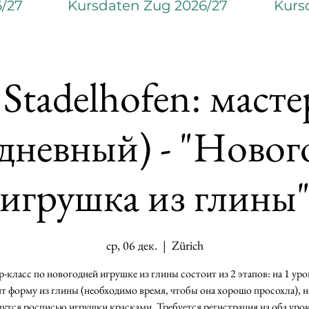
6/27
Kursdaten Zug 2026/27
Kurs
 Stadelhofen: масте
хдневный) - "Новог
игрушка из глины
ср, 06 дек.
  |  
Zürich
-класс по новогодней игрушке из глины состоит из 2 этапов: на 1 уро
т форму из глины (необходимо время, чтобы она хорошо просохла), н
мутся росписью игрушки красками. Требуется регистрация на оба урока