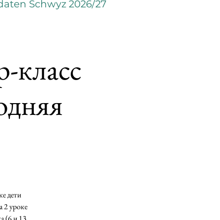
daten Schwyz 2026/27
р-класс
одняя
"
ке дети
а 2 уроке
 (6 и 13