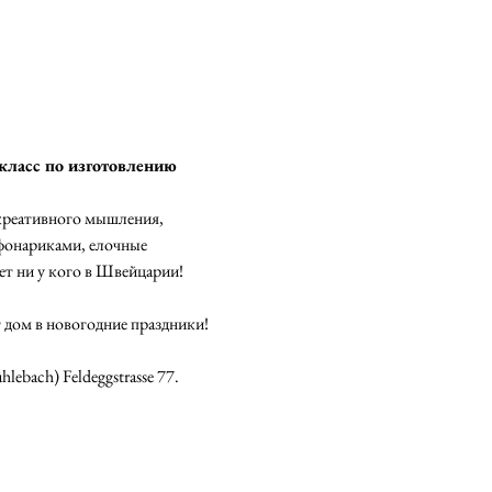
класс по изготовлению 
креативного мышления, 
фонариками, елочные 
т ни у кого в Швейцарии! 
 дом в новогодние праздники!
ebach) Feldeggstrasse 77.