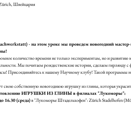
8 Zürich, Швейцария
chwerkstatt) - на этом уроке мы проведем новогодний мастер-
ны! 
ромное количество времени не только экспериментам, но и развитию 
ьности. Мы почитаем рождественские истории, сделаем гирлянду с 
асы! Присоединяйтесь к нашему Научному клубу! Такой программы не
А
т свою собственную новогоднюю игрушку из глины, которая украсит
зготовлению ИГРУШКИ ИЗ ГЛИНЫ в филиалах "Лукоморье":
до 16.30 (среда)
 в "Лукоморье Штадельхофен": Zürich Stadelhofen (Mühl