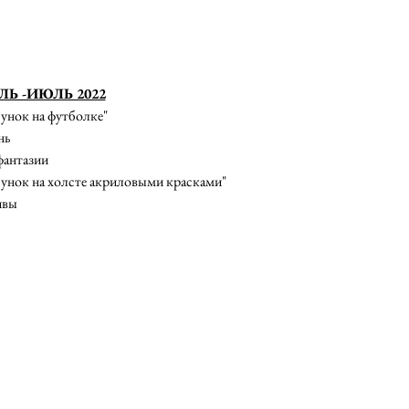
ЕЛЬ -ИЮЛЬ 2022
сунок на футболке" 
нь
фантазии
исунок на холсте акриловыми красками"
ивы