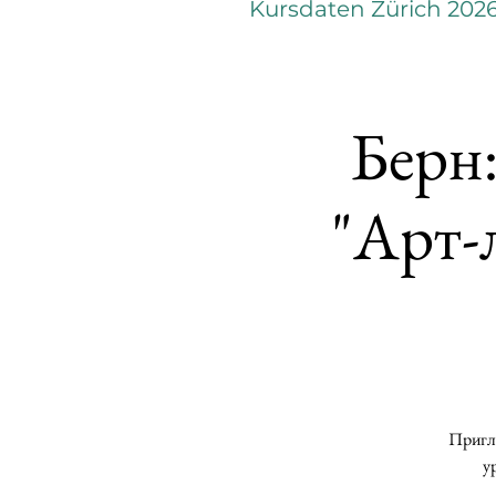
Kursdaten Zürich 202
Берн:
"Арт-
Пригла
у